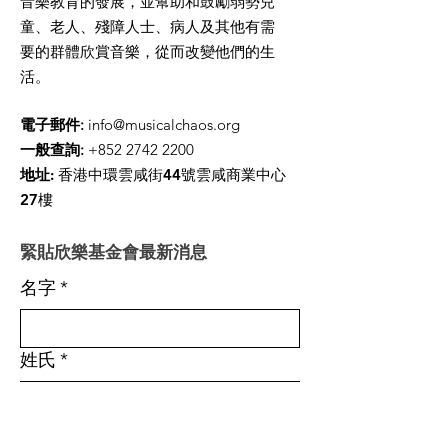
音樂教育的發展，並幫助和鼓勵弱勢兒
童、老人、殘障人士、病人及其他有需
要的群體欣賞音樂，從而改變他們的生
活。
電子郵件
:
info@musicalchaos.org
一般查詢
:
+852 2742 2200
地址:
香港中環雲咸街44號雲咸商業中心
27樓
緊貼欣樂基金會最新消息
名字
*
姓氏
*
Enter your email here
*