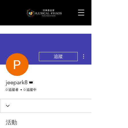
更多動作
追蹤
管理員
jeepark8
0 追蹤者
0 追蹤中
活動