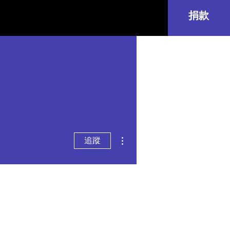
捐款
更多動作
追蹤