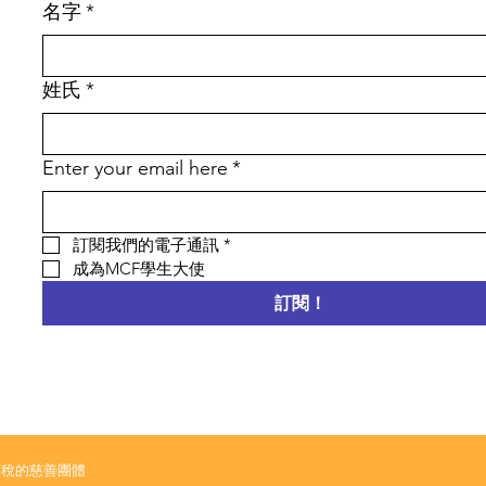
名字
*
姓氏
*
Enter your email here
*
訂閱我們的電子通訊
*
成為MCF學生大使
訂閱！
繳稅的慈善團體