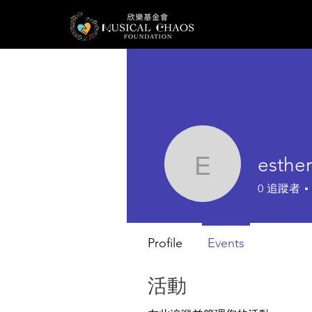
esthe
estherpo
0
追蹤者
Profile
Events
活動