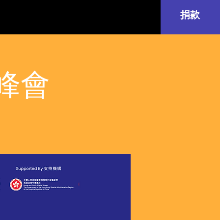
捐款
袖峰會